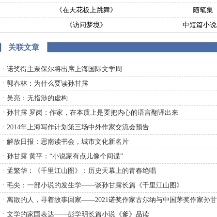
《在天花板上跳舞》
随笔集
《访问梦境》
中短篇小说
关联文章
·
诺奖得主奈保尔将出席上海国际文学周
·
郭春林：为什么要读孙甘露
·
吴亮：无指涉的虚构
·
孙甘露 罗岗：作家，在本质上是要把内心的语言翻译出来
·
2014年上海写作计划第三场中外作家交流会预告
·
解放日报：思南读书会，城市文化新名片
·
孙甘露 黄平：“小说家有点儿像个间谍”
·
孟繁华：《千里江山图》：历史天幕上的青春绝唱
·
毛尖：一部小说的发生学——谈孙甘露长篇《千里江山图》
·
离散的人，寻着故事回家——2021诺奖作家古尔纳与中国茅奖作家孙
·
文学的家国表达——彭学明长篇小说《爹》品读