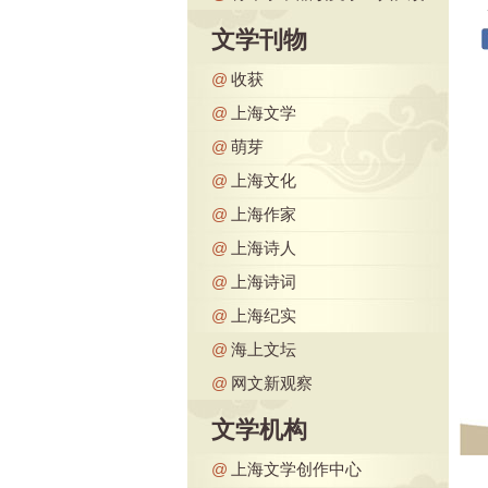
文学刊物
@
收获
@
上海文学
@
萌芽
@
上海文化
@
上海作家
@
上海诗人
@
上海诗词
@
上海纪实
@
海上文坛
@
网文新观察
文学机构
@
上海文学创作中心