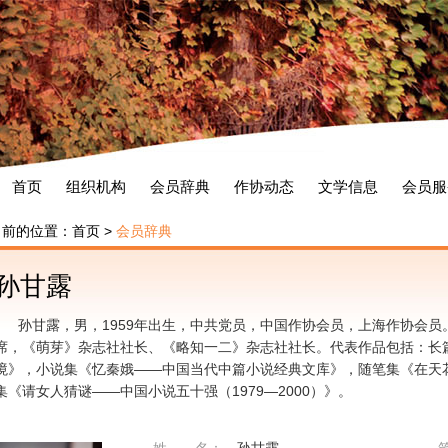
首页
组织机构
会员辞典
作协动态
文学信息
会员服
当前的位置：
首页
>
会员辞典
孙甘露
孙甘露，男，1959年出生，中共党员，中国作协会员，上海作协会
席，《萌芽》杂志社社长、《略知一二》杂志社社长。代表作品包括：长
境》，小说集《忆秦娥——中国当代中篇小说经典文库》，随笔集《在天
集《请女人猜谜——中国小说五十强（1979—2000）》。