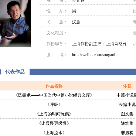
姓 名：
孙甘露
性 别：
男
民 族：
汉族
文化程度：
作协职务：
上海作协副主席；上海网络作协副
微 博：
http://weibo.com/sunganlu
代表作品
作品名称
体裁
《忆秦娥——中国当代中篇小说经典文库》
中篇小说
《呼吸》
长篇小说
《上海的时间玩偶》
图文集
《比缓慢更缓慢》
随笔集
《上海流水》
非虚构