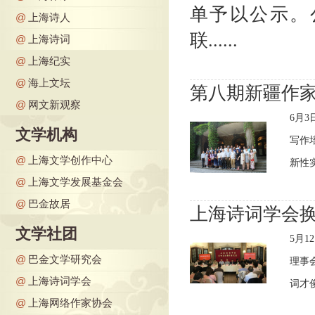
单予以公示。公
@
上海诗人
联......
@
上海诗词
@
上海纪实
@
海上文坛
第八期新疆作
@
网文新观察
6月
文学机构
写作
@
上海文学创作中心
新性实
@
上海文学发展基金会
@
巴金故居
上海诗词学会
文学社团
5月
@
巴金文学研究会
理事
@
上海诗词学会
词才俊
@
上海网络作家协会