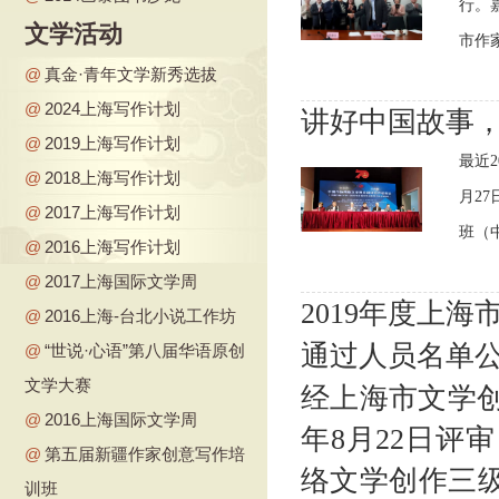
行。
文学活动
市作
@
真金·青年文学新秀选拔
@
2024上海写作计划
讲好中国故事
@
2019上海写作计划
最近
@
2018上海写作计划
月2
@
2017上海写作计划
班（中
@
2016上海写作计划
@
2017上海国际文学周
2019年度上
@
2016上海-台北小说工作坊
通过人员名单
@
“世说·心语”第八届华语原创
文学大赛
经上海市文学创
@
2016上海国际文学周
年8月22日评
@
第五届新疆作家创意写作培
络文学创作三级
训班