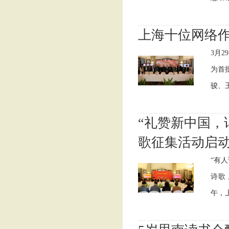
上海十位网络
3月
为首
骏、王
“礼赞新中国，
歌征集活动启
“有
诗歌
午，上