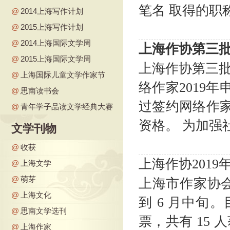
笔名 取得的职称名
@
2014上海写作计划
@
2015上海写作计划
@
2014上海国际文学周
上海作协第三
@
2015上海国际文学周
上海作协第三批
@
上海国际儿童文学作家节
络作家2019
@
思南读书会
过签约网络作家
@
青年学子品读文学经典大赛
资格。 为加强社
文学刊物
@
收获
上海作协201
@
上海文学
@
萌芽
上海市作家协会 
@
上海文化
到 6 月中旬
@
思南文学选刊
票，共有 15
@
上海作家