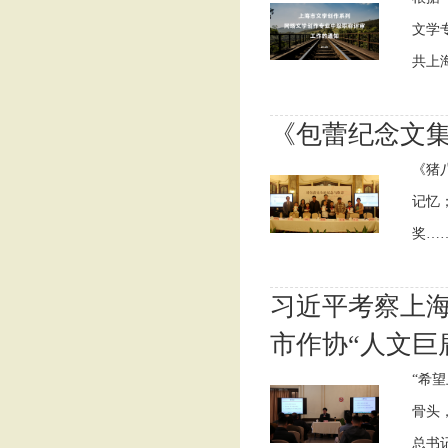
文学
共上
《包蕾纪念文
《猪
记忆
奖……
习近平考察上
市作协“人文巨
“希
骨头
总书记