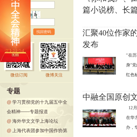
篇小说榜、长篇非
验证码
汇聚40位作家
找回密码
发布
“在
身“
红色秘
微信订阅
微博关注
专题
中融全国原创
@
学习贯彻党的十九届五中全
‍ 
会精神——专题报道
在华
@
海外华文文学上海论坛
办，华
@
上海代表团参加中国作协第