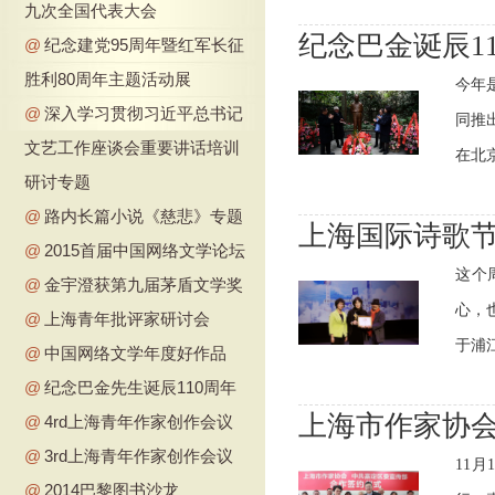
九次全国代表大会
纪念巴金诞辰1
@
纪念建党95周年暨红军长征
胜利80周年主题活动展
今年
@
深入学习贯彻习近平总书记
同推
文艺工作座谈会重要讲话培训
在北京
研讨专题
@
路内长篇小说《慈悲》专题
上海国际诗歌节
@
2015首届中国网络文学论坛
这个
@
金宇澄获第九届茅盾文学奖
心，
@
上海青年批评家研讨会
于浦江
@
中国网络文学年度好作品
@
纪念巴金先生诞辰110周年
上海市作家协
@
4rd上海青年作家创作会议
@
3rd上海青年作家创作会议
11
@
2014巴黎图书沙龙