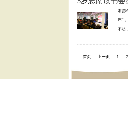
5岁思南读书会
萧瑟
席”
不起，
首页
上一页
1