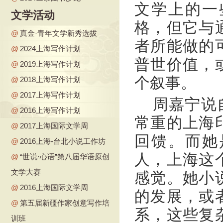
文学上的一
文学活动
格，但它与
@
真金·青年文学新秀选拔
者所能做的
@
2024上海写作计划
普世价值，
@
2019上海写作计划
个叙事。
@
2018上海写作计划
@
2017上海写作计划
周嘉宁说
@
2016上海写作计划
常重的上海
@
2017上海国际文学周
回馈。而她
@
2016上海-台北小说工作坊
人，上海这
@
“世说·心语”第八届华语原创
文学大赛
感觉。她小
@
2016上海国际文学周
的发展，或
@
第五届新疆作家创意写作培
系，这些复
训班