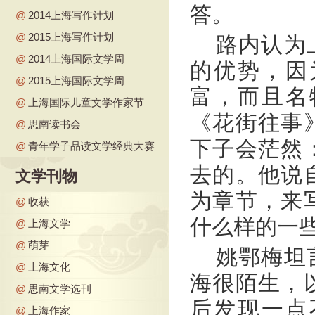
答。
@
2014上海写作计划
@
2015上海写作计划
路内认为
@
2014上海国际文学周
的优势，因
@
2015上海国际文学周
富，而且名
@
上海国际儿童文学作家节
《花街往事
@
思南读书会
下子会茫然
@
青年学子品读文学经典大赛
去的。他说
文学刊物
为章节，来
@
收获
什么样的一
@
上海文学
@
萌芽
姚鄂梅坦
@
上海文化
海很陌生，
@
思南文学选刊
后发现一点
@
上海作家