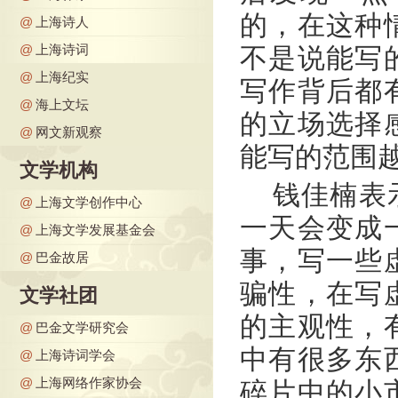
的，在这种
@
上海诗人
@
上海诗词
不是说能写
@
上海纪实
写作背后都
@
海上文坛
的立场选择
@
网文新观察
能写的范围
文学机构
钱佳楠表
@
上海文学创作中心
一天会变成
@
上海文学发展基金会
事，写一些
@
巴金故居
骗性，在写
文学社团
的主观性，
@
巴金文学研究会
中有很多东
@
上海诗词学会
@
上海网络作家协会
碎片中的小