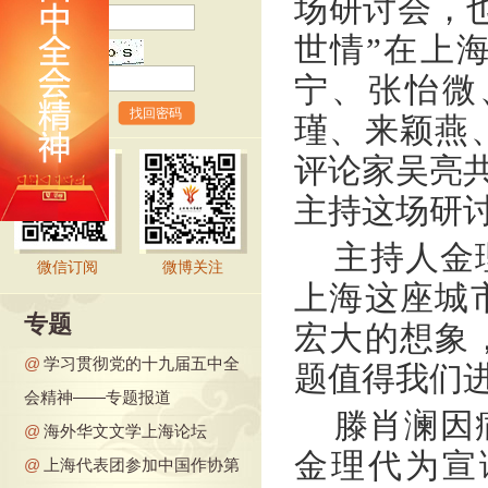
场研讨会，
世情”在上
验证码
宁、张怡微
找回密码
瑾、来颖燕
评论家吴亮共
主持这场研
主持人金
微信订阅
微博关注
上海这座城
专题
宏大的想象
@
学习贯彻党的十九届五中全
题值得我们
会精神——专题报道
滕肖澜因
@
海外华文文学上海论坛
金理代为宣
@
上海代表团参加中国作协第