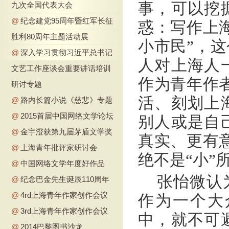
事，可以挖
九次全国代表大会
@
纪念建党95周年暨红军长征
惑：写作上
胜利80周年主题活动展
小市民”，这
@
深入学习贯彻习近平总书记
人对上海人
文艺工作座谈会重要讲话培训
作为青年作
研讨专题
活、刻划上
@
路内长篇小说《慈悲》专题
@
2015首届中国网络文学论坛
别人或是自
@
金宇澄获第九届茅盾文学奖
真实、更有
@
上海青年批评家研讨会
绝不是“小”
@
中国网络文学年度好作品
张怡微认
@
纪念巴金先生诞辰110周年
@
4rd上海青年作家创作会议
作为一个大
@
3rd上海青年作家创作会议
中，就不可
@
2014巴黎图书沙龙