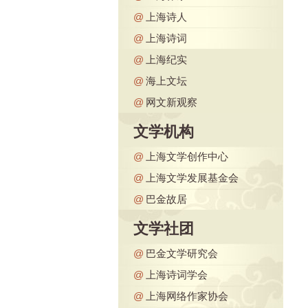
@
上海诗人
@
上海诗词
@
上海纪实
@
海上文坛
@
网文新观察
文学机构
@
上海文学创作中心
@
上海文学发展基金会
@
巴金故居
文学社团
@
巴金文学研究会
@
上海诗词学会
@
上海网络作家协会