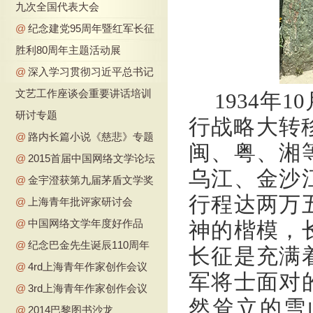
九次全国代表大会
@
纪念建党95周年暨红军长征
胜利80周年主题活动展
@
深入学习贯彻习近平总书记
文艺工作座谈会重要讲话培训
1934年
研讨专题
行战略大转移
@
路内长篇小说《慈悲》专题
闽、粤、湘
@
2015首届中国网络文学论坛
乌江、金沙
@
金宇澄获第九届茅盾文学奖
行程达两万
@
上海青年批评家研讨会
@
中国网络文学年度好作品
神的楷模，
@
纪念巴金先生诞辰110周年
长征是充满
@
4rd上海青年作家创作会议
军将士面对
@
3rd上海青年作家创作会议
然耸立的雪
@
2014巴黎图书沙龙