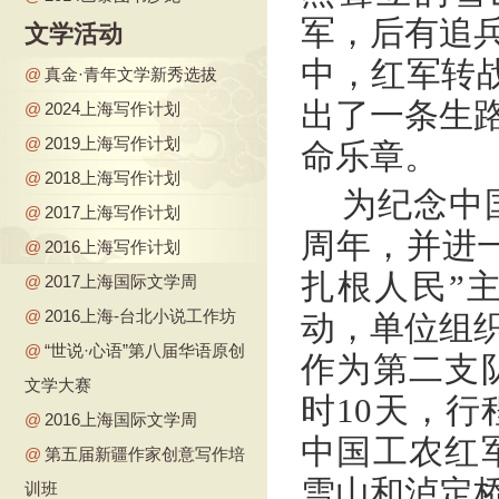
军，后有追兵
文学活动
中，红军转战
@
真金·青年文学新秀选拔
出了一条生路
@
2024上海写作计划
@
2019上海写作计划
命乐章。
@
2018上海写作计划
为纪念中
@
2017上海写作计划
周年，并进
@
2016上海写作计划
扎根人民”
@
2017上海国际文学周
@
2016上海-台北小说工作坊
动，单位组织
@
“世说·心语”第八届华语原创
作为第二支
文学大赛
时10天，
@
2016上海国际文学周
中国工农红
@
第五届新疆作家创意写作培
雪山和泸定
训班