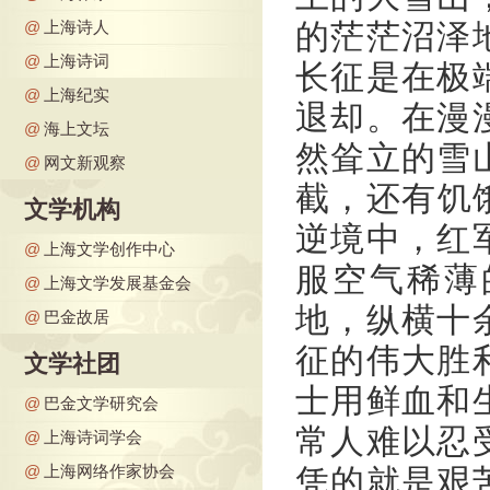
@
上海诗人
的茫茫沼泽
@
上海诗词
长征是在极
@
上海纪实
退却。在漫
@
海上文坛
然耸立的雪
@
网文新观察
截，还有饥
文学机构
逆境中，红
@
上海文学创作中心
服空气稀薄
@
上海文学发展基金会
地，纵横十
@
巴金故居
征的伟大胜
文学社团
士用鲜血和
@
巴金文学研究会
常人难以忍
@
上海诗词学会
@
上海网络作家协会
凭的就是艰