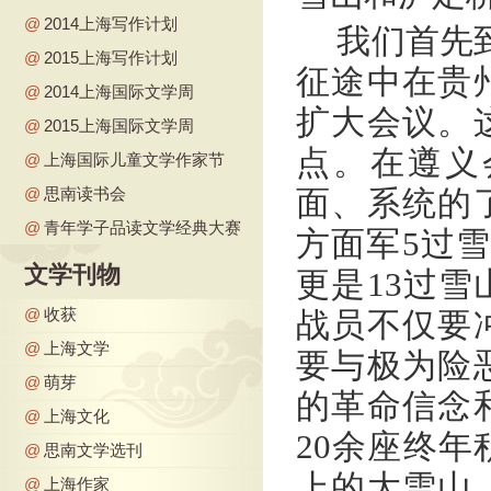
@
2014上海写作计划
我们首先到
@
2015上海写作计划
征途中在贵
@
2014上海国际文学周
扩大会议。
@
2015上海国际文学周
点。在遵义
@
上海国际儿童文学作家节
@
思南读书会
面、系统的
@
青年学子品读文学经典大赛
方面军5过
文学刊物
更是13过
@
收获
战员不仅要
@
上海文学
要与极为险
@
萌芽
的革命信念
@
上海文化
20余座终年
@
思南文学选刊
上的大雪山
@
上海作家