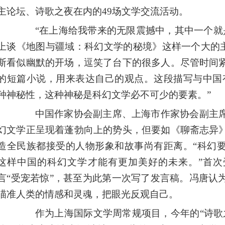
主论坛、诗歌之夜在内的49场文学交流活动。
“在上海给我带来的无限震撼中，其中一个就是
上谈《地图与疆域：科幻文学的秘境》这样一个大的主
斯看似幽默的开场，逗笑了台下的很多人。尽管时间
的短篇小说，用来表达自己的观点。这段描写与中国
种神秘性，这种神秘是科幻文学必不可少的要素。”
中国作家协会副主席、上海市作家协会副主席
幻文学正呈现着蓬勃向上的势头，但要如《聊斋志异
造全民族都接受的人物形象和故事尚有距离。“科幻
这样中国的科幻文学才能有更加美好的未来。”首次
言“受宠若惊”，甚至为此第一次写了发言稿。冯唐认
瞄准人类的情感和灵魂，把眼光反观自己。
作为上海国际文学周常规项目，今年的“诗歌之