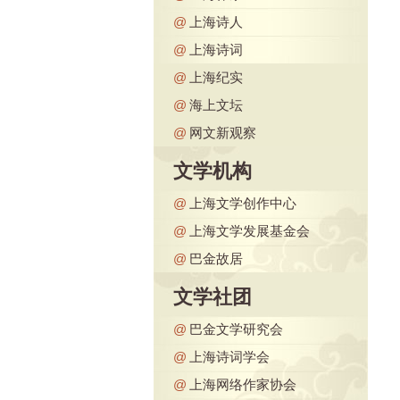
@
上海诗人
@
上海诗词
@
上海纪实
@
海上文坛
@
网文新观察
文学机构
@
上海文学创作中心
@
上海文学发展基金会
@
巴金故居
文学社团
@
巴金文学研究会
@
上海诗词学会
@
上海网络作家协会