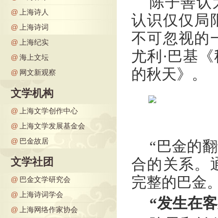
陈子善认
@
上海诗人
认识仅仅局
@
上海诗词
不可忽视的
@
上海纪实
尤利·巴基
@
海上文坛
的秋天》。
@
网文新观察
文学机构
@
上海文学创作中心
@
上海文学发展基金会
@
巴金故居
“巴金的
文学社团
合的关系。
完整的巴金。
@
巴金文学研究会
@
上海诗词学会
“发生在
@
上海网络作家协会