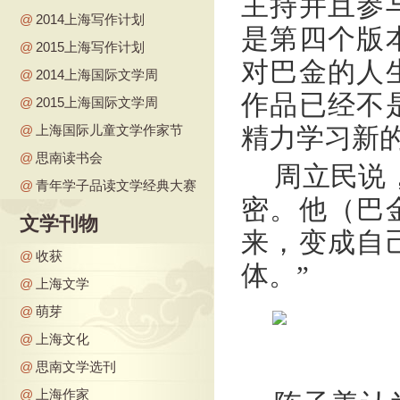
主持并且参
@
2014上海写作计划
是第四个版
@
2015上海写作计划
对巴金的人
@
2014上海国际文学周
作品已经不
@
2015上海国际文学周
@
上海国际儿童文学作家节
精力学习新
@
思南读书会
周立民说
@
青年学子品读文学经典大赛
密。他（巴
文学刊物
来，变成自
@
收获
体。”
@
上海文学
@
萌芽
@
上海文化
@
思南文学选刊
@
上海作家