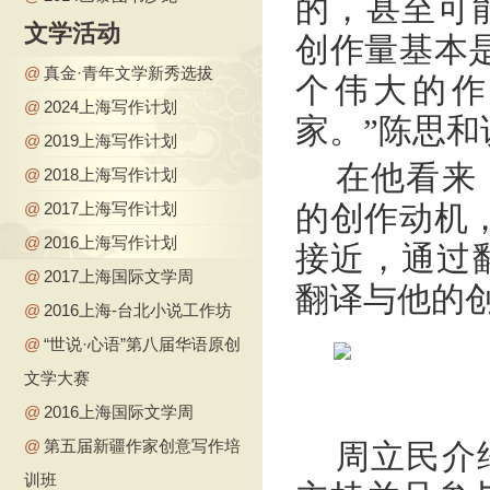
的，甚至可
文学活动
创作量基本
@
真金·青年文学新秀选拔
个伟大的作
@
2024上海写作计划
家。”陈思和
@
2019上海写作计划
在他看来
@
2018上海写作计划
@
2017上海写作计划
的创作动机
@
2016上海写作计划
接近，通过
@
2017上海国际文学周
翻译与他的
@
2016上海-台北小说工作坊
@
“世说·心语”第八届华语原创
文学大赛
@
2016上海国际文学周
@
第五届新疆作家创意写作培
周立民介
训班