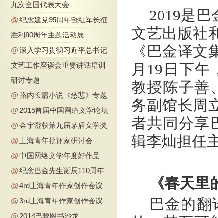
九次全国代表大会
2019是
@
纪念建党95周年暨红军长征
文艺出版社
胜利80周年主题活动展
《巴金译文
@
深入学习贯彻习近平总书记
文艺工作座谈会重要讲话培训
月19日下
研讨专题
教授陈子善
@
路内长篇小说《慈悲》专题
务副馆长周立
@
2015首届中国网络文学论坛
者共同分享
@
金宇澄获第九届茅盾文学奖
辑李灿担任
@
上海青年批评家研讨会
@
中国网络文学年度好作品
@
纪念巴金先生诞辰110周年
《春天里
@
4rd上海青年作家创作会议
巴金的翻
@
3rd上海青年作家创作会议
@
2014巴黎图书沙龙