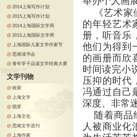
举办个人画展
@
2014上海写作计划
《艺术家
@
2015上海写作计划
的年轻艺术
@
2014上海国际文学周
册，听音乐
@
2015上海国际文学周
他们为得到
@
上海国际儿童文学作家节
@
思南读书会
的画册而欣
@
青年学子品读文学经典大赛
时间读完小说
文学刊物
压抑的时代
@
收获
冯通过自己
@
上海文学
深度、非常迷
@
萌芽
随着商品
@
上海文化
人被商业化
@
思南文学选刊
@
上海作家