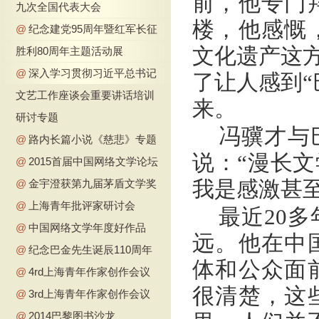
前，他专门
九次全国代表大会
楼，他感慨
@
纪念建党95周年暨红军长征
文化遗产这方
胜利80周年主题活动展
@
深入学习贯彻习近平总书记
了让人感到“
文艺工作座谈会重要讲话培训
来。
研讨专题
冯骥才与
@
路内长篇小说《慈悲》专题
说：“漫长
@
2015首届中国网络文学论坛
我是感激甚至
@
金宇澄获第九届茅盾文学奖
@
上海青年批评家研讨会
最近20
@
中国网络文学年度好作品
远。他在中
@
纪念巴金先生诞辰110周年
体和公众面
@
4rd上海青年作家创作会议
很清楚，这
@
3rd上海青年作家创作会议
@
2014巴黎图书沙龙