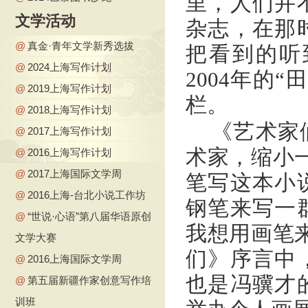
里，人们并
文学活动
杂志，在那
@
真金·青年文学新秀选拔
把看到的听
@
2024上海写作计划
2004年的“
@
2019上海写作计划
栏。
@
2018上海写作计划
《艺术家
@
2017上海写作计划
术家，缩小
@
2016上海写作计划
@
2017上海国际文学周
笔写这本小
@
2016上海-台北小说工作坊
钢笔来写一
@
“世说·心语”第八届华语原创
我想用画笔
文学大赛
们》序言中
@
2016上海国际文学周
也是冯骥才
@
第五届新疆作家创意写作培
训班