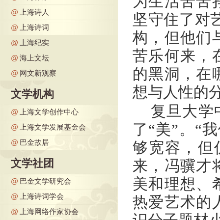
为生活苦苦
@
上海诗人
坚守住了对
@
上海诗词
构，但他们
@
上海纪实
苦乐何来，
@
海上文坛
的黑洞，在
@
网文新观察
想与人性的
文学机构
复旦大学
@
上海文学创作中心
了“美”。“
@
上海文学发展基金会
@
巴金故居
够宽容，但
文学社团
来，冯骥才
美和理想、
@
巴金文学研究会
@
上海诗词学会
热爱艺术的
@
上海网络作家协会