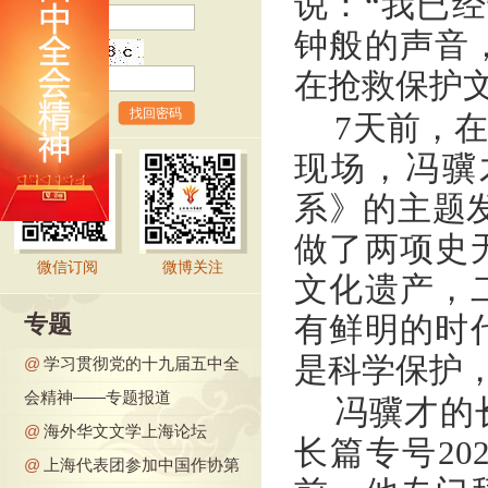
说：“我已经
钟般的声音
验证码
在抢救保护文
找回密码
7天前，
现场，冯骥
系》的主题
做了两项史
微信订阅
微博关注
文化遗产，
专题
有鲜明的时
是科学保护
@
学习贯彻党的十九届五中全
会精神——专题报道
冯骥才的
@
海外华文文学上海论坛
长篇专号20
@
上海代表团参加中国作协第