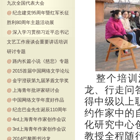
九次全国代表大会
@
纪念建党95周年暨红军长征
胜利80周年主题活动展
@
深入学习贯彻习近平总书记
文艺工作座谈会重要讲话培训
研讨专题
@
路内长篇小说《慈悲》专题
@
2015首届中国网络文学论坛
整个培训
@
金宇澄获第九届茅盾文学奖
龙、行走问
@
上海青年批评家研讨会
得中级以上
@
中国网络文学年度好作品
@
纪念巴金先生诞辰110周年
约作家中的
@
4rd上海青年作家创作会议
化研究中心
@
3rd上海青年作家创作会议
教授全程随
@
2014巴黎图书沙龙