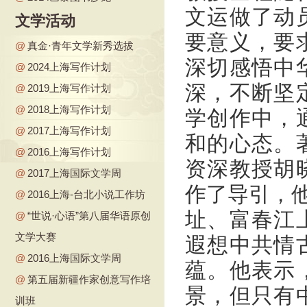
文运做了动
文学活动
要意义，要
@
真金·青年文学新秀选拔
深切感悟中
@
2024上海写作计划
深，不断坚
@
2019上海写作计划
@
2018上海写作计划
学创作中，
@
2017上海写作计划
和的心态。
@
2016上海写作计划
资深教授胡
@
2017上海国际文学周
作了导引，他
@
2016上海-台北小说工作坊
址、富春江
@
“世说·心语”第八届华语原创
文学大赛
遐想中共情
@
2016上海国际文学周
蕴。他表示
@
第五届新疆作家创意写作培
景，但只有
训班