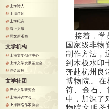
@
上海诗人
@
上海诗词
@
上海纪实
@
海上文坛
接着，学
@
网文新观察
国家级非物
文学机构
制作方法，
@
上海文学创作中心
到木板水印
@
上海文学发展基金会
奔赴杭州良
@
巴金故居
博物院。在
文学社团
符、金石、
@
巴金文学研究会
中，加深了
@
上海诗词学会
@
上海网络作家协会
物院文明圣