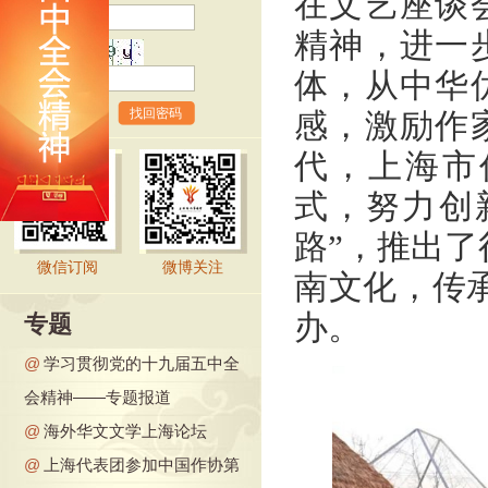
在文艺座谈
精神，进一
验证码
体，从中华
找回密码
感，激励作
代，上海市
式，努力创
路”，推出了
微信订阅
微博关注
南文化，传
办。
专题
@
学习贯彻党的十九届五中全
会精神——专题报道
@
海外华文文学上海论坛
@
上海代表团参加中国作协第