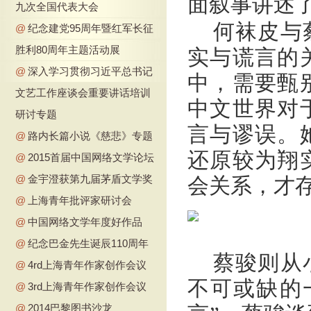
面叙事讲述
九次全国代表大会
何袜皮与
@
纪念建党95周年暨红军长征
胜利80周年主题活动展
实与谎言的
@
深入学习贯彻习近平总书记
中，需要甄
文艺工作座谈会重要讲话培训
中文世界对
研讨专题
言与谬误。
@
路内长篇小说《慈悲》专题
还原较为翔
@
2015首届中国网络文学论坛
@
金宇澄获第九届茅盾文学奖
会关系，才
@
上海青年批评家研讨会
@
中国网络文学年度好作品
@
纪念巴金先生诞辰110周年
蔡骏则从
@
4rd上海青年作家创作会议
不可或缺的
@
3rd上海青年作家创作会议
@
2014巴黎图书沙龙