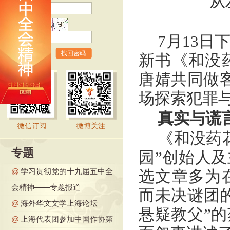
从
验证码
7月13
找回密码
新书《和没
唐婧共同做客
场探索犯罪
真实与谎
微信订阅
微博关注
《和没药
专题
园”创始人
@
学习贯彻党的十九届五中全
选文章多为
会精神——专题报道
而未决谜团
@
海外华文文学上海论坛
悬疑教父”
@
上海代表团参加中国作协第