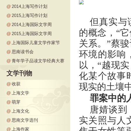
@
2014上海写作计划
@
2015上海写作计划
但真实与
@
2014上海国际文学周
的概念，“
@
2015上海国际文学周
关系。”蔡
@
上海国际儿童文学作家节
@
思南读书会
环境的影响
@
青年学子品读文学经典大赛
以，“越现
文学刊物
化某个故事
@
收获
现实的土壤
@
上海文学
罪案中的
@
萌芽
唐婧谈到
@
上海文化
实关照与人
@
思南文学选刊
@
上海作家