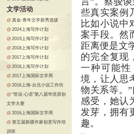
言”。蔡骏
文学活动
些真实案例
@
真金·青年文学新秀选拔
比如小说中
@
2024上海写作计划
案手段。然
@
2019上海写作计划
距离便是文
@
2018上海写作计划
的完全复现
@
2017上海写作计划
一种可能性
@
2016上海写作计划
@
2017上海国际文学周
境，让人思
@
2016上海-台北小说工作坊
物关系等。
@
“世说·心语”第八届华语原创
感受，她认
文学大赛
发芽，拥有
@
2016上海国际文学周
趣。
@
第五届新疆作家创意写作培
训班