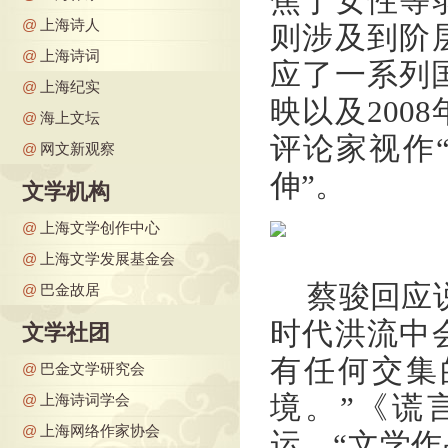
焦于女性等
@
上海诗人
则涉及到阶
@
上海诗词
应了一系列国
@
上海纪实
映以及200
@
海上文坛
评论家视作
@
网文新观察
伸”。
文学机构
@
上海文学创作中心
@
上海文学发展基金会
蔡骏回应
@
巴金故居
时代洪流中
文学社团
有任何交集
@
巴金文学研究会
境。”《谎
@
上海诗词学会
@
上海网络作家协会
运。“文学