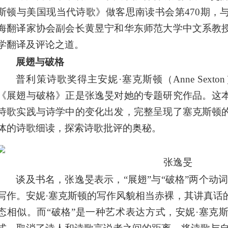
斯顿与美国现当代诗歌》做客思南读书会第470期，
海翻译家协会副会长黄昱宁和华东师范大学中文系教
学翻译及评论之道。
展翅与破格
普利策诗歌奖得主安妮·塞克斯顿（Anne Sex
《展翅与破格》正是张逸旻对她的专题研究作品。这
诗歌实践与诗学中的变化出发，完整呈现了塞克斯顿
体的诗歌细读，探索诗歌批评的奥秘。
张逸旻
谈及书名，张逸旻表示，“展翅”与“破格”两个动
写作。安妮·塞克斯顿的写作风貌相当赤裸，其讲真话
态相似。而“破格”是一种艺术表达方式，安妮·塞克