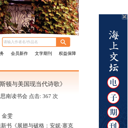
务
会员新作
文学期刊
权益保障
克斯顿与美国现当代诗歌》
者：思南读书会 点击:
367 次
、金雯
携新书《展翅与破格：安妮·塞克