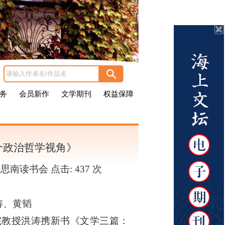
务
会员新作
文学期刊
权益保障
个政治哲学视角》
者：思南读书会 点击:
437 次
涛、黄韬
院教授洪涛携新书《文学三篇：