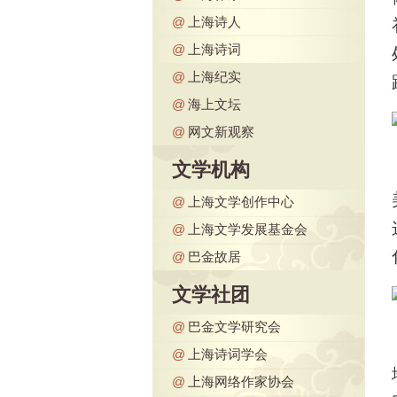
@
上海诗人
@
上海诗词
@
上海纪实
@
海上文坛
@
网文新观察
文学机构
@
上海文学创作中心
@
上海文学发展基金会
@
巴金故居
文学社团
@
巴金文学研究会
@
上海诗词学会
@
上海网络作家协会