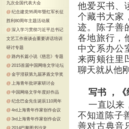
九次全国代表大会
他爱买书、
@
纪念建党95周年暨红军长征
个藏书大家
胜利80周年主题活动展
迹。陈子善
@
深入学习贯彻习近平总书记
各地旅行，
文艺工作座谈会重要讲话培训
中文系办公
研讨专题
@
路内长篇小说《慈悲》专题
来两颊往里
@
2015首届中国网络文学论坛
聊天就从他
@
金宇澄获第九届茅盾文学奖
@
上海青年批评家研讨会
写书 ，
@
中国网络文学年度好作品
@
纪念巴金先生诞辰110周年
一直以来
@
4rd上海青年作家创作会议
不知道陈子
@
3rd上海青年作家创作会议
善对古典音
@
2014巴黎图书沙龙