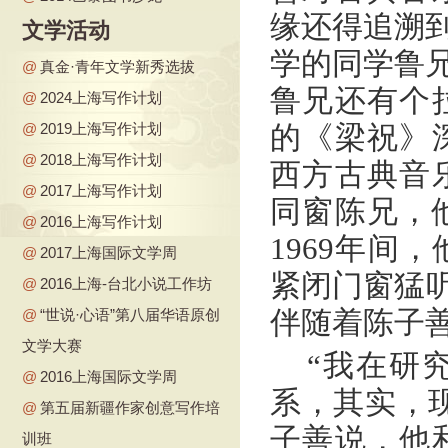
缘还得追溯到
文学活动
学的同学鲁兄
@
真金·青年文学新秀选拔
鲁兄还有个
@
2024上海写作计划
@
2019上海写作计划
的《梁祝》
@
2018上海写作计划
西方古典音
@
2017上海写作计划
同窗陈兄，他
@
2016上海写作计划
1969年间
@
2017上海国际文学周
紧闭门窗猛听
@
2016上海-台北小说工作坊
伴随着陈子
@
“世说·心语”第八届华语原创
文学大赛
“我在研
@
2016上海国际文学周
系，其实，
@
第五届新疆作家创意写作培
子善说，他
训班