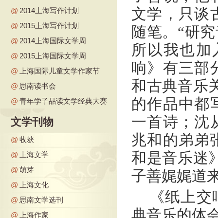
文学，只谈
@
2014上海写作计划
@
2015上海写作计划
随笔。“研
@
2014上海国际文学周
所以我也加
@
2015上海国际文学周
响》有三部
@
上海国际儿童文学作家节
和古典音乐
@
思南读书会
的作品中都
@
青年学子品读文学经典大赛
一首诗；沈
文学刊物
兆和的弟弟张
@
收获
和是音乐迷
@
上海文学
@
萌芽
子善娓娓道
@
上海文化
《纸上交
@
思南文学选刊
典音乐的体会
@
上海作家