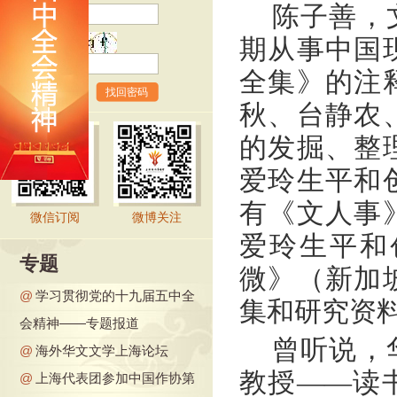
陈子善，
期从事中国
验证码
全集》的注
找回密码
秋、台静农
的发掘、整
爱玲生平和
有《文人事
微信订阅
微博关注
爱玲生平和
专题
微》（新加
@
学习贯彻党的十九届五中全
集和研究资
会精神——专题报道
曾听说，
@
海外华文文学上海论坛
教授——读
@
上海代表团参加中国作协第