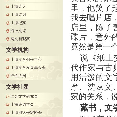
里，他笑了
@
上海诗人
@
上海诗词
我去唱片店
@
上海纪实
店里，陈子
@
海上文坛
碟片，意外
@
网文新观察
竟然是第一
文学机构
说《纸上交
@
上海文学创作中心
代作家与古
@
上海文学发展基金会
用活泼的文
@
巴金故居
摩、沈从文
文学社团
家的关系，
@
巴金文学研究会
@
上海诗词学会
藏书，文
@
上海网络作家协会